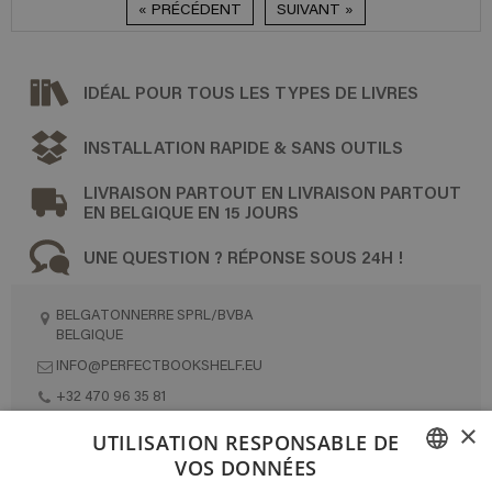
« PRÉCÉDENT
SUIVANT »
IDÉAL POUR TOUS LES TYPES DE LIVRES
INSTALLATION RAPIDE & SANS OUTILS
LIVRAISON PARTOUT EN LIVRAISON PARTOUT
EN BELGIQUE EN 15 JOURS
UNE QUESTION ? RÉPONSE SOUS 24H !
BELGATONNERRE SPRL/BVBA
BELGIQUE
INFO@PERFECTBOOKSHELF.EU
+32 470 96 35 81
×
UTILISATION RESPONSABLE DE
VOS DONNÉES
DESIGNÉ ET FABRIQUÉ INTÉGRALEMENT EN BELGIQUE