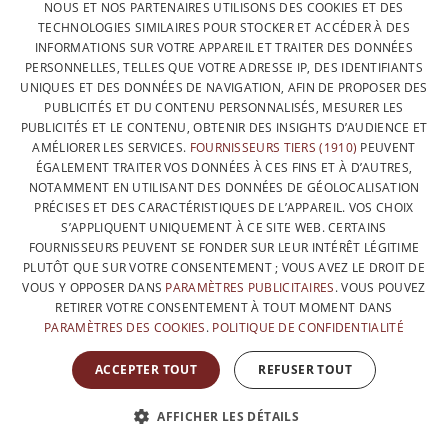
FRENCH
NOUS ET NOS PARTENAIRES UTILISONS DES COOKIES ET DES
CONTACTEZ-NOUS
TECHNOLOGIES SIMILAIRES POUR STOCKER ET ACCÉDER À DES
DUTCH
INFORMATIONS SUR VOTRE APPAREIL ET TRAITER DES DONNÉES
PROTECTION DES DONNÉES
PERSONNELLES, TELLES QUE VOTRE ADRESSE IP, DES IDENTIFIANTS
ENGLISH
UNIQUES ET DES DONNÉES DE NAVIGATION, AFIN DE PROPOSER DES
CONDITIONS GÉNÉRALES DE VENTE
PUBLICITÉS ET DU CONTENU PERSONNALISÉS, MESURER LES
SITEMAP
PUBLICITÉS ET LE CONTENU, OBTENIR DES INSIGHTS D’AUDIENCE ET
AMÉLIORER LES SERVICES.
FOURNISSEURS TIERS (1910)
PEUVENT
ÉGALEMENT TRAITER VOS DONNÉES À CES FINS ET À D’AUTRES,
NOTAMMENT EN UTILISANT DES DONNÉES DE GÉOLOCALISATION
PRÉCISES ET DES CARACTÉRISTIQUES DE L’APPAREIL. VOS CHOIX
S’APPLIQUENT UNIQUEMENT À CE SITE WEB. CERTAINS
FOURNISSEURS PEUVENT SE FONDER SUR LEUR INTÉRÊT LÉGITIME
PLUTÔT QUE SUR VOTRE CONSENTEMENT ; VOUS AVEZ LE DROIT DE
VOUS Y OPPOSER DANS
PARAMÈTRES PUBLICITAIRES
. VOUS POUVEZ
RETIRER VOTRE CONSENTEMENT À TOUT MOMENT DANS
PARAMÈTRES DES COOKIES
.
POLITIQUE DE CONFIDENTIALITÉ
AVEC LE SOUTIEN DE
ACCEPTER TOUT
REFUSER TOUT
AFFICHER LES DÉTAILS