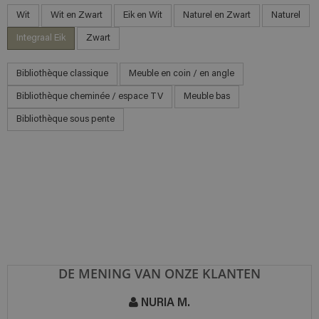
Wit
Wit en Zwart
Eik en Wit
Naturel en Zwart
Naturel
Integraal Eik
Zwart
Bibliothèque classique
Meuble en coin / en angle
Bibliothèque cheminée / espace TV
Meuble bas
Bibliothèque sous pente
DE MENING VAN ONZE KLANTEN
NURIA M.