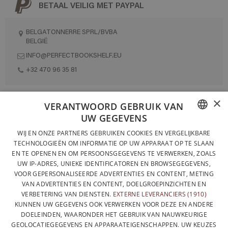
BETAAL VEILIG MET PAYPAL
BELGATONNERRE SPRL/BVBA
BELGIË
INFO@PERFECTBOOKSHELF.EU
+32 470 96 35 81
×
VERANTWOORD GEBRUIK VAN
VOLLEDIG ONTWORPEN EN GEPRODUCEERD IN BELGIË
UW GEGEVENS
CONTACTEER ONS
FRENCH
WIJ EN ONZE PARTNERS GEBRUIKEN COOKIES EN VERGELIJKBARE
TECHNOLOGIEËN OM INFORMATIE OP UW APPARAAT OP TE SLAAN
PRIVACYBELEID
DUTCH
EN TE OPENEN EN OM PERSOONSGEGEVENS TE VERWERKEN, ZOALS
ALGEMENE VERKOOPVOORWAARDEN
UW IP-ADRES, UNIEKE IDENTIFICATOREN EN BROWSEGEGEVENS,
ENGLISH
VOOR GEPERSONALISEERDE ADVERTENTIES EN CONTENT, METING
SITEMAP
VAN ADVERTENTIES EN CONTENT, DOELGROEPINZICHTEN EN
VERBETERING VAN DIENSTEN.
EXTERNE LEVERANCIERS (1910)
KUNNEN UW GEGEVENS OOK VERWERKEN VOOR DEZE EN ANDERE
DOELEINDEN, WAARONDER HET GEBRUIK VAN NAUWKEURIGE
GEOLOCATIEGEGEVENS EN APPARAATEIGENSCHAPPEN. UW KEUZES