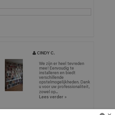
CINDY C.
We zijn er heel tevreden
mee! Eenvoudig te
installeren en biedt
verschillende
opstelmogelijkheden. Dank
u voor uw professionaliteit,
zowel op...
Lees verder
»
×