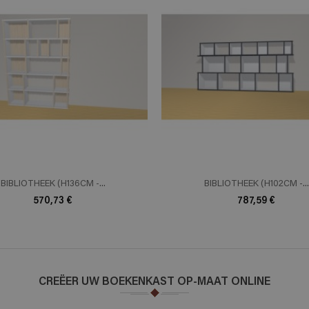
ADD TO CART
ADD TO 
n savoir plus
En savoir plus
BIBLIOTHEEK (H136CM -...
BIBLIOTHEEK (H102CM -...
570,73 €
787,59 €
CREËER UW BOEKENKAST OP-MAAT ONLINE