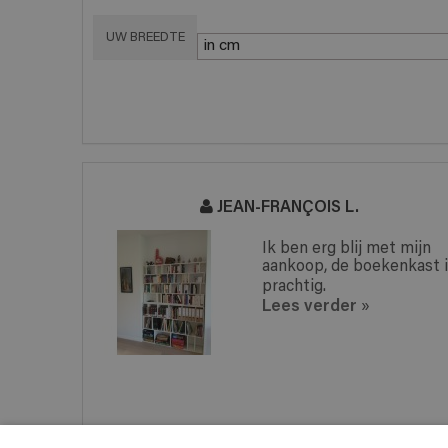
UW BREEDTE
JEAN-FRANÇOIS L.
Ik ben erg blij met mijn
aankoop, de boekenkast is
prachtig.
Lees verder
»