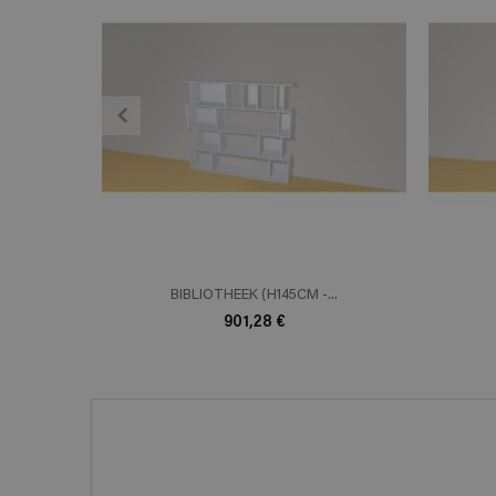
ADD TO CART
En savoir plus
E
BIBLIOTHEEK (H145CM -...
901,28 €