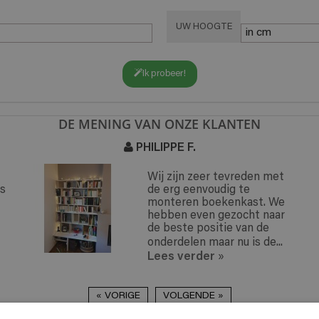
UW HOOGTE
Ik probeer!
DE MENING VAN ONZE KLANTEN
PHILIPPE F.
Wij zijn zeer tevreden met
de erg eenvoudig te
monteren boekenkast. We
hebben even gezocht naar
de beste positie van de
onderdelen maar nu is de...
Lees verder
»
« VORIGE
VOLGENDE »