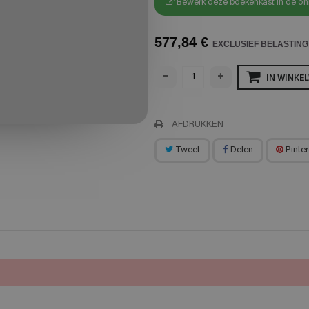
Bewerk deze boekenkast in de onl
577,84 €
EXCLUSIEF BELASTING
IN WINKE
AFDRUKKEN
Tweet
Delen
Pinter