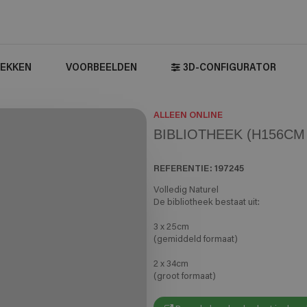
EKKEN
VOORBEELDEN
3D-CONFIGURATOR
ALLEEN ONLINE
BIBLIOTHEEK (H156CM 
REFERENTIE:
197245
Volledig Naturel
De bibliotheek bestaat uit:
3 x 25cm
(gemiddeld formaat)
2 x 34cm
(groot formaat)