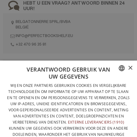
HEBT U EEN VRAAG? ANTWOORD BINNEN 24
UUR!
BELGATONNERRE SPRL/BVBA
BELGIË
INFO@PERFECTBOOKSHELF.EU
+32 470 96 35 81
×
VOLLEDIG ONTWORPEN EN GEPRODUCEERD IN BELGIË
VERANTWOORD GEBRUIK VAN
UW GEGEVENS
CONTACTEER ONS
FRENCH
WIJ EN ONZE PARTNERS GEBRUIKEN COOKIES EN VERGELIJKBARE
PRIVACYBELEID
TECHNOLOGIEËN OM INFORMATIE OP UW APPARAAT OP TE SLAAN
DUTCH
EN TE OPENEN EN OM PERSOONSGEGEVENS TE VERWERKEN, ZOALS
ALGEMENE VERKOOPVOORWAARDEN
UW IP-ADRES, UNIEKE IDENTIFICATOREN EN BROWSEGEGEVENS,
ENGLISH
SITEMAP
VOOR GEPERSONALISEERDE ADVERTENTIES EN CONTENT, METING
VAN ADVERTENTIES EN CONTENT, DOELGROEPINZICHTEN EN
VERBETERING VAN DIENSTEN.
EXTERNE LEVERANCIERS (1910)
KUNNEN UW GEGEVENS OOK VERWERKEN VOOR DEZE EN ANDERE
DOELEINDEN, WAARONDER HET GEBRUIK VAN NAUWKEURIGE