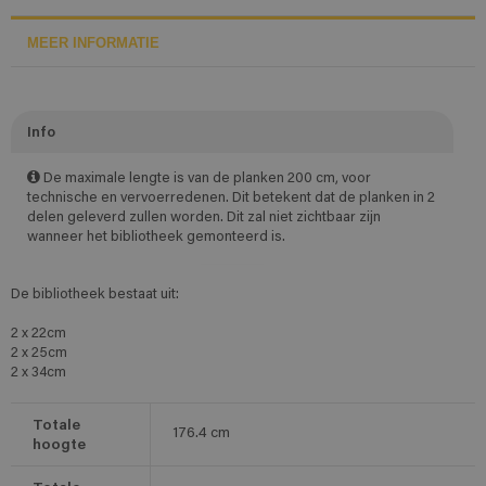
MEER INFORMATIE
Info
De maximale lengte is van de planken 200 cm, voor
technische en vervoerredenen. Dit betekent dat de planken in 2
delen geleverd zullen worden. Dit zal niet zichtbaar zijn
wanneer het bibliotheek gemonteerd is.
De bibliotheek bestaat uit:
2 x 22cm
2 x 25cm
2 x 34cm
Totale
176.4
cm
hoogte