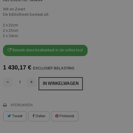
Wit en Zwart
De bibliotheek bestaat uit:
2 x 22cm
2 x 25cm
2 x 34cm
Bewerk deze boekenkast in de online tool
1 430,17 €
EXCLUSIEF BELASTING
IN WINKELWAGEN
AFDRUKKEN
Tweet
Delen
Pinterest