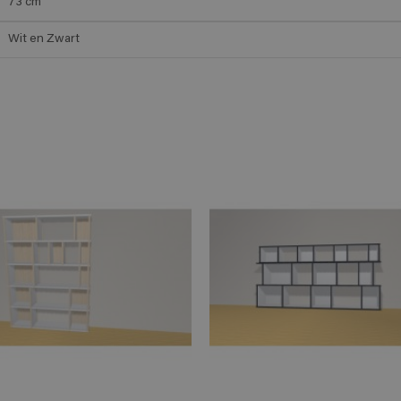
73
cm
Wit en Zwart
ADD TO CART
ADD TO 
n savoir plus
En savoir plus