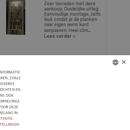
Zeer tevreden met deze
aankoop. Duidelijke uitleg.
Eenvoudige montage, zelfs
leuk omdat je de planken
naar eigen wens kunt
aanpassen. Heel slim...
Lees verder
»
×
INFORMATIE
BETAAL VEILIG MET PAYPAL
 BELGIË
FRENCH
KEN, ZOALS
N
LISEERDE
GEPRODUCEERD IN BELGIË
DUTCH
ZICHTEN EN
NS OOK
CYBELEID
ALGEMENE VERKOOPVOORWAARDEN
ENGLISH
AUWKEURIGE
VOOR DEZE
BELANG IN
TENTIE-
STELLINGEN
.