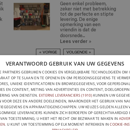
it
Geen enkel probleem,
ik
zeker niet met betrekking
tot de perfecte en stipte
jk
levering. De enige
opmerking van een
vriendin is dat de
doorsnede...
Lees verder
»
« VORIGE
VOLGENDE »
VERANTWOORD GEBRUIK VAN UW GEGEVENS
LEVERING OVERAL IN
SNELLE MONTAGE &
ZE PARTNERS GEBRUIKEN COOKIES EN VERGELIJKBARE TECHNOLOGIEËN OM 
LEVERING OVERAL IN
ZONDER GEREEDSCHAP
ARAAT OP TE SLAAN EN TE OPENEN EN OM PERSOONSGEGEVENS TE VERWER
BINNEN TWEE WEKE
DRES, UNIEKE IDENTIFICATOREN EN BROWSEGEGEVENS, VOOR GEPERSONA
VOLLEDIG ONTWORPEN EN 
BELGATONNERRE SPRL/BVBA
IES EN CONTENT, METING VAN ADVERTENTIES EN CONTENT, DOELGROEPIN
BELGIË
ERING VAN DIENSTEN.
EXTERNE LEVERANCIERS (1910)
KUNNEN UW GEGEVE
CONTACTEER ONS
PRIVA
NFO@PERFECTBOOKSHELF.EU
 VOOR DEZE EN ANDERE DOELEINDEN, WAARONDER HET GEBRUIK VAN N
SITEMAP
IEGEGEVENS EN APPARAATEIGENSCHAPPEN. UW KEUZES GELDEN ALLEEN 
+32 470 96 35 81
 SOMMIGE LEVERANCIERS KUNNEN ZICH BEROEPEN OP GERECHTVAARDIGD 
 VAN TOESTEMMING; U HEBT HET RECHT OM BEZWAAR TE MAKEN IN
ADVER
GEN
. U KUNT UW TOESTEMMING OP ELK MOMENT INTREKKEN IN
COOKIE-IN