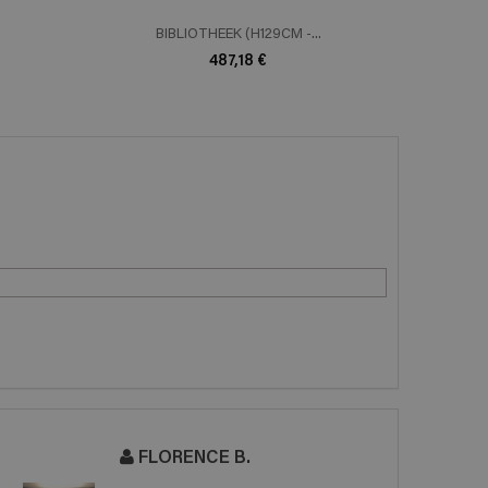
BIBLIOTHEEK (H129CM -...
B
487,18 €
FLORENCE B.