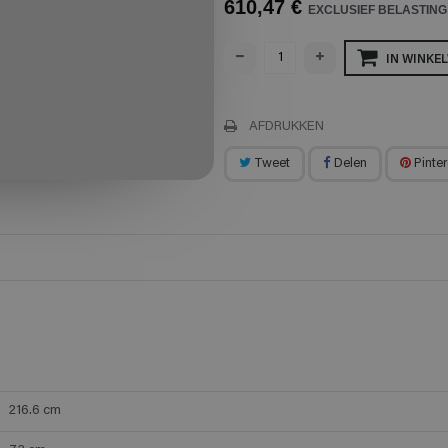
610,47 €
EXCLUSIEF BELASTING
IN WINKE
AFDRUKKEN
Tweet
Delen
Pinter
216.6
cm