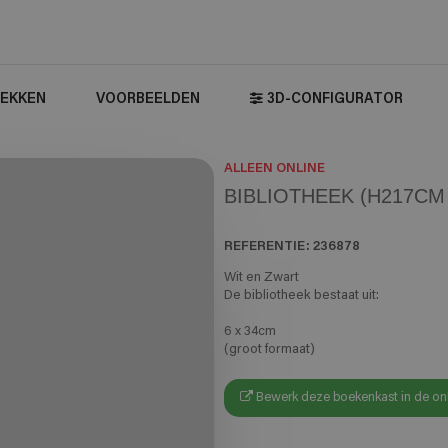
EKKEN
VOORBEELDEN
3D-CONFIGURATOR
ALLEEN ONLINE
BIBLIOTHEEK (H217CM 
REFERENTIE:
236878
Wit en Zwart
De bibliotheek bestaat uit:
6 x 34cm
(groot formaat)
Bewerk deze boekenkast in de onl