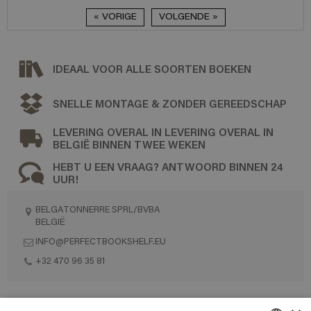
« VORIGE
VOLGENDE »
IDEAAL VOOR ALLE SOORTEN BOEKEN
SNELLE MONTAGE & ZONDER GEREEDSCHAP
LEVERING OVERAL IN LEVERING OVERAL IN
BELGIË BINNEN TWEE WEKEN
HEBT U EEN VRAAG? ANTWOORD BINNEN 24
UUR!
BELGATONNERRE SPRL/BVBA
BELGIË
INFO@PERFECTBOOKSHELF.EU
+32 470 96 35 81