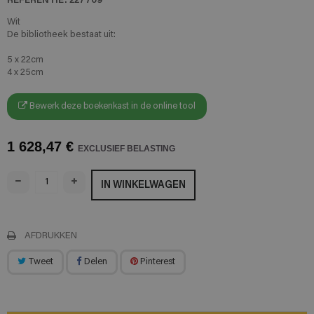
Wit
De bibliotheek bestaat uit:
5 x 22cm
4 x 25cm
Bewerk deze boekenkast in de online tool
1 628,47 €
EXCLUSIEF BELASTING
IN WINKELWAGEN
AFDRUKKEN
Tweet
Delen
Pinterest