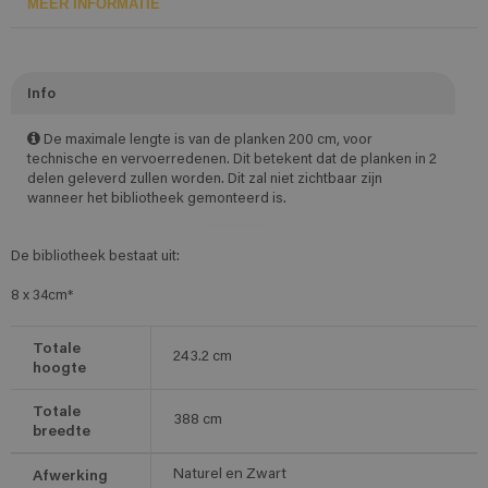
MEER INFORMATIE
Info
De maximale lengte is van de planken 200 cm, voor
technische en vervoerredenen. Dit betekent dat de planken in 2
delen geleverd zullen worden. Dit zal niet zichtbaar zijn
wanneer het bibliotheek gemonteerd is.
De bibliotheek bestaat uit:
8 x 34cm*
Totale
243.2
cm
hoogte
Totale
388
cm
breedte
Afwerking
Naturel en Zwart