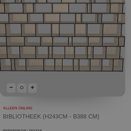
ALLEEN ONLINE
BIBLIOTHEEK (H243CM - B388 CM)
REFERENTIE:
193236