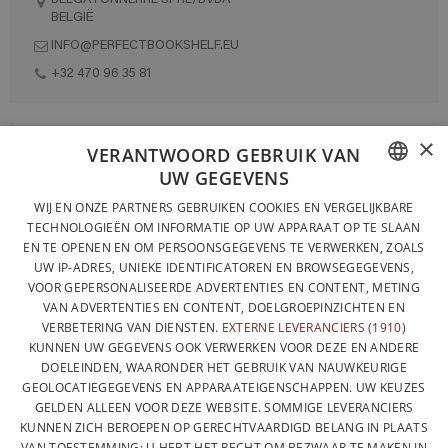
BELGIË
INFO@PERFECTBOOKSHELF.EU
+32 470 96 35 81
×
VOLLEDIG ONTWORPEN EN GEPRODUCEERD IN BELGIË
VERANTWOORD GEBRUIK VAN
UW GEGEVENS
CONTACTEER ONS
FRENCH
WIJ EN ONZE PARTNERS GEBRUIKEN COOKIES EN VERGELIJKBARE
PRIVACYBELEID
TECHNOLOGIEËN OM INFORMATIE OP UW APPARAAT OP TE SLAAN
DUTCH
EN TE OPENEN EN OM PERSOONSGEGEVENS TE VERWERKEN, ZOALS
ALGEMENE VERKOOPVOORWAARDEN
UW IP-ADRES, UNIEKE IDENTIFICATOREN EN BROWSEGEGEVENS,
ENGLISH
SITEMAP
VOOR GEPERSONALISEERDE ADVERTENTIES EN CONTENT, METING
VAN ADVERTENTIES EN CONTENT, DOELGROEPINZICHTEN EN
VERBETERING VAN DIENSTEN.
EXTERNE LEVERANCIERS (1910)
KUNNEN UW GEGEVENS OOK VERWERKEN VOOR DEZE EN ANDERE
DOELEINDEN, WAARONDER HET GEBRUIK VAN NAUWKEURIGE
GEOLOCATIEGEGEVENS EN APPARAATEIGENSCHAPPEN. UW KEUZES
GELDEN ALLEEN VOOR DEZE WEBSITE. SOMMIGE LEVERANCIERS
KUNNEN ZICH BEROEPEN OP GERECHTVAARDIGD BELANG IN PLAATS
VAN TOESTEMMING; U HEBT HET RECHT OM BEZWAAR TE MAKEN IN