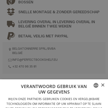
BOSSEN
SNELLE MONTAGE & ZONDER GEREEDSCHAP
LEVERING OVERAL IN LEVERING OVERAL IN
BELGIË BINNEN TWEE WEKEN
BETAAL VEILIG MET PAYPAL
BELGATONNERRE SPRL/BVBA
BELGIË
INFO@PERFECTBOOKSHELF.EU
+32 470 96 35 81
×
VOLLEDIG ONTWORPEN EN GEPRODUCEERD IN BELGIË
VERANTWOORD GEBRUIK VAN
UW GEGEVENS
CONTACTEER ONS
FRENCH
WIJ EN ONZE PARTNERS GEBRUIKEN COOKIES EN VERGELIJKBARE
PRIVACYBELEID
TECHNOLOGIEËN OM INFORMATIE OP UW APPARAAT OP TE SLAAN
DUTCH