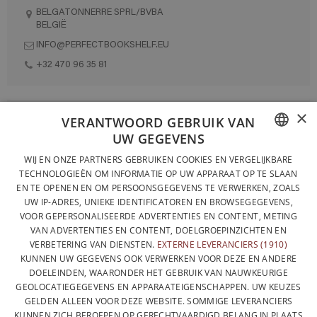
BELGATONNERRE SPRL/BVBA
BELGIË
INFO@PERFECTBOOKSHELF.EU
+32 470 96 35 81
×
VOLLEDIG ONTWORPEN EN GEPRODUCEERD IN BELGIË
VERANTWOORD GEBRUIK VAN
UW GEGEVENS
CONTACTEER ONS
FRENCH
WIJ EN ONZE PARTNERS GEBRUIKEN COOKIES EN VERGELIJKBARE
PRIVACYBELEID
TECHNOLOGIEËN OM INFORMATIE OP UW APPARAAT OP TE SLAAN
DUTCH
EN TE OPENEN EN OM PERSOONSGEGEVENS TE VERWERKEN, ZOALS
ALGEMENE VERKOOPVOORWAARDEN
UW IP-ADRES, UNIEKE IDENTIFICATOREN EN BROWSEGEGEVENS,
ENGLISH
SITEMAP
VOOR GEPERSONALISEERDE ADVERTENTIES EN CONTENT, METING
VAN ADVERTENTIES EN CONTENT, DOELGROEPINZICHTEN EN
VERBETERING VAN DIENSTEN.
EXTERNE LEVERANCIERS (1910)
KUNNEN UW GEGEVENS OOK VERWERKEN VOOR DEZE EN ANDERE
DOELEINDEN, WAARONDER HET GEBRUIK VAN NAUWKEURIGE
GEOLOCATIEGEGEVENS EN APPARAATEIGENSCHAPPEN. UW KEUZES
GELDEN ALLEEN VOOR DEZE WEBSITE. SOMMIGE LEVERANCIERS
KUNNEN ZICH BEROEPEN OP GERECHTVAARDIGD BELANG IN PLAATS