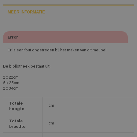
MEER INFORMATIE
Error
Er is een fout opgetreden bij het maken van dit meubel.
De bibliotheek bestaat uit:
2 x 22cm
5 x 25cm
2 x 34cm
Totale
cm
hoogte
Totale
cm
breedte