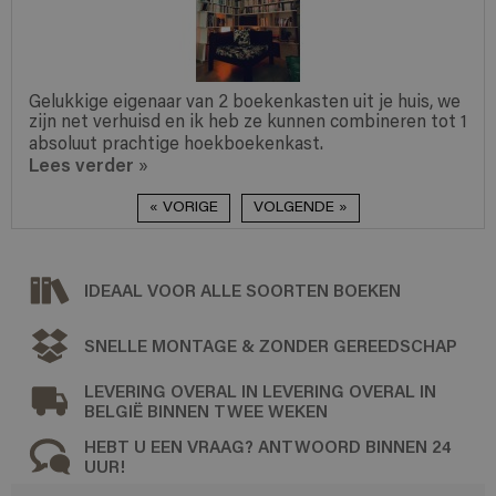
lukkige eigenaar van 2 boekenkasten uit je huis, we
Ik h
jn net verhuisd en ik heb ze kunnen combineren tot 1
ik be
soluut prachtige hoekboekenkast.
gemak
ees verder
Lees
»
« VORIGE
VOLGENDE »
IDEAAL VOOR ALLE SOORTEN BOEKEN
SNELLE MONTAGE & ZONDER GEREEDSCHAP
LEVERING OVERAL IN LEVERING OVERAL IN
BELGIË BINNEN TWEE WEKEN
HEBT U EEN VRAAG? ANTWOORD BINNEN 24
UUR!