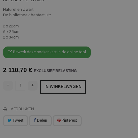
Naturel en Zwart
De bibliotheek bestaat uit:
2 x 22cm
5 x 25cm
2 x 34cm
Bewerk deze boekenkast in de online tool
2 110,70 €
EXCLUSIEF BELASTING
IN WINKELWAGEN
AFDRUKKEN
Tweet
Delen
Pinterest