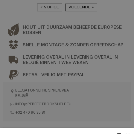
« VORIGE
VOLGENDE »
HOUT UIT DUURZAAM BEHEERDE EUROPESE
BOSSEN
SNELLE MONTAGE & ZONDER GEREEDSCHAP
LEVERING OVERAL IN LEVERING OVERAL IN
BELGIË BINNEN TWEE WEKEN
BETAAL VEILIG MET PAYPAL
BELGATONNERRE SPRL/BVBA
BELGIË
INFO@PERFECTBOOKSHELF.EU
+32 470 96 35 81