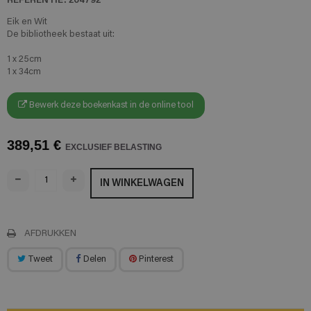
Eik en Wit
De bibliotheek bestaat uit:
1 x 25cm
1 x 34cm
Bewerk deze boekenkast in de online tool
389,51 €
EXCLUSIEF BELASTING
IN WINKELWAGEN
AFDRUKKEN
Tweet
Delen
Pinterest