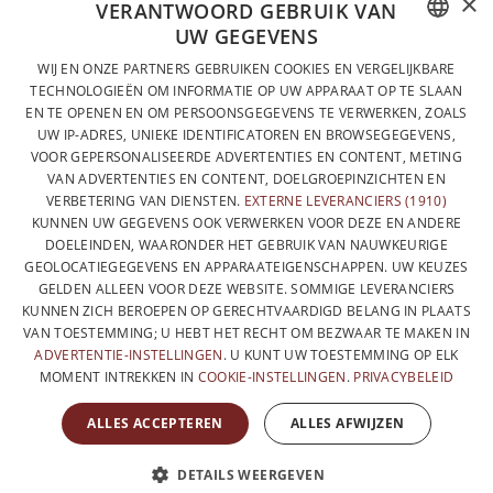
×
VOLLEDIG ONTWORPEN EN GEPRODUCEERD IN BELGIË
VERANTWOORD GEBRUIK VAN
UW GEGEVENS
CONTACTEER ONS
FRENCH
WIJ EN ONZE PARTNERS GEBRUIKEN COOKIES EN VERGELIJKBARE
PRIVACYBELEID
TECHNOLOGIEËN OM INFORMATIE OP UW APPARAAT OP TE SLAAN
DUTCH
EN TE OPENEN EN OM PERSOONSGEGEVENS TE VERWERKEN, ZOALS
ALGEMENE VERKOOPVOORWAARDEN
UW IP-ADRES, UNIEKE IDENTIFICATOREN EN BROWSEGEGEVENS,
ENGLISH
SITEMAP
VOOR GEPERSONALISEERDE ADVERTENTIES EN CONTENT, METING
VAN ADVERTENTIES EN CONTENT, DOELGROEPINZICHTEN EN
VERBETERING VAN DIENSTEN.
EXTERNE LEVERANCIERS (1910)
KUNNEN UW GEGEVENS OOK VERWERKEN VOOR DEZE EN ANDERE
DOELEINDEN, WAARONDER HET GEBRUIK VAN NAUWKEURIGE
GEOLOCATIEGEGEVENS EN APPARAATEIGENSCHAPPEN. UW KEUZES
GELDEN ALLEEN VOOR DEZE WEBSITE. SOMMIGE LEVERANCIERS
KUNNEN ZICH BEROEPEN OP GERECHTVAARDIGD BELANG IN PLAATS
VAN TOESTEMMING; U HEBT HET RECHT OM BEZWAAR TE MAKEN IN
ADVERTENTIE-INSTELLINGEN
. U KUNT UW TOESTEMMING OP ELK
MOMENT INTREKKEN IN
COOKIE-INSTELLINGEN
.
PRIVACYBELEID
MET DE STEUN VAN
ALLES ACCEPTEREN
ALLES AFWIJZEN
DETAILS WEERGEVEN