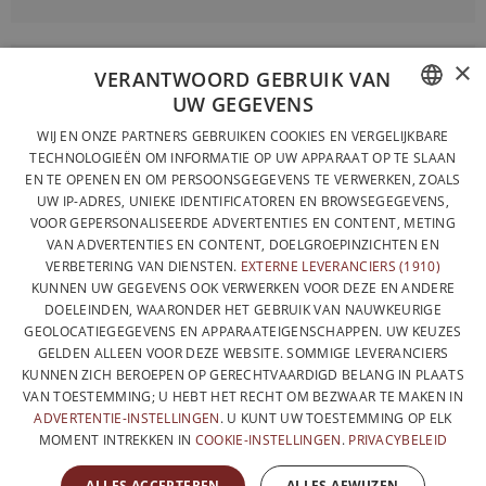
×
VOLLEDIG ONTWORPEN EN GEPRODUCEERD IN BELGIË
VERANTWOORD GEBRUIK VAN
UW GEGEVENS
CONTACTEER ONS
FRENCH
WIJ EN ONZE PARTNERS GEBRUIKEN COOKIES EN VERGELIJKBARE
PRIVACYBELEID
TECHNOLOGIEËN OM INFORMATIE OP UW APPARAAT OP TE SLAAN
DUTCH
EN TE OPENEN EN OM PERSOONSGEGEVENS TE VERWERKEN, ZOALS
ALGEMENE VERKOOPVOORWAARDEN
UW IP-ADRES, UNIEKE IDENTIFICATOREN EN BROWSEGEGEVENS,
ENGLISH
SITEMAP
VOOR GEPERSONALISEERDE ADVERTENTIES EN CONTENT, METING
VAN ADVERTENTIES EN CONTENT, DOELGROEPINZICHTEN EN
VERBETERING VAN DIENSTEN.
EXTERNE LEVERANCIERS (1910)
KUNNEN UW GEGEVENS OOK VERWERKEN VOOR DEZE EN ANDERE
DOELEINDEN, WAARONDER HET GEBRUIK VAN NAUWKEURIGE
GEOLOCATIEGEGEVENS EN APPARAATEIGENSCHAPPEN. UW KEUZES
GELDEN ALLEEN VOOR DEZE WEBSITE. SOMMIGE LEVERANCIERS
KUNNEN ZICH BEROEPEN OP GERECHTVAARDIGD BELANG IN PLAATS
VAN TOESTEMMING; U HEBT HET RECHT OM BEZWAAR TE MAKEN IN
ADVERTENTIE-INSTELLINGEN
. U KUNT UW TOESTEMMING OP ELK
MOMENT INTREKKEN IN
COOKIE-INSTELLINGEN
.
PRIVACYBELEID
MET DE STEUN VAN
ALLES ACCEPTEREN
ALLES AFWIJZEN