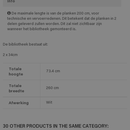
Info
De maximale lengte is van de planken 200 cm, voor
technische en vervoerredenen. Dit betekent dat de planken in 2
delen geleverd zullen worden. Dit zal niet zichtbaar zijn
wanneer het bibliotheek gemonteerd is.
De bibliotheek bestaat uit:
2 x 34cm
Totale
73.4
cm
hoogte
Totale
260
cm
breedte
Afwerking
Wit
30 OTHER PRODUCTS IN THE SAME CATEGORY: