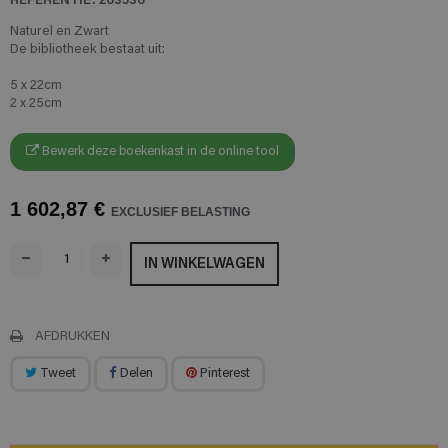
Naturel en Zwart
De bibliotheek bestaat uit:
5 x 22cm
2 x 25cm
Bewerk deze boekenkast in de online tool
1 602,87 €
EXCLUSIEF BELASTING
IN WINKELWAGEN
AFDRUKKEN
Tweet
Delen
Pinterest