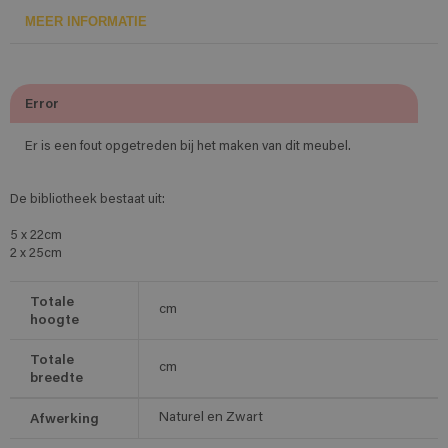
MEER INFORMATIE
Error
Er is een fout opgetreden bij het maken van dit meubel.
De bibliotheek bestaat uit:
5 x 22cm
2 x 25cm
Totale
cm
hoogte
Totale
cm
breedte
Afwerking
Naturel en Zwart