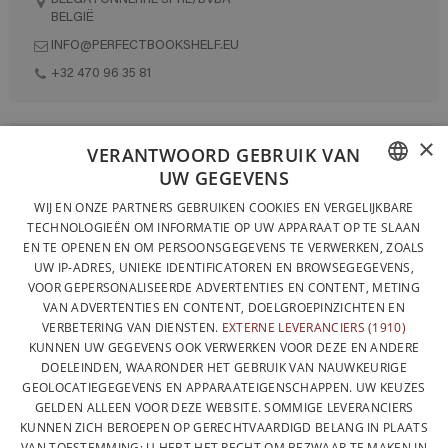
BELGIË
INFO@PERFECTBOOKSHELF.EU
+32 470 96 35 81
×
VOLLEDIG ONTWORPEN EN GEPRODUCEERD IN BELGIË
VERANTWOORD GEBRUIK VAN
UW GEGEVENS
CONTACTEER ONS
FRENCH
WIJ EN ONZE PARTNERS GEBRUIKEN COOKIES EN VERGELIJKBARE
PRIVACYBELEID
TECHNOLOGIEËN OM INFORMATIE OP UW APPARAAT OP TE SLAAN
DUTCH
EN TE OPENEN EN OM PERSOONSGEGEVENS TE VERWERKEN, ZOALS
ALGEMENE VERKOOPVOORWAARDEN
UW IP-ADRES, UNIEKE IDENTIFICATOREN EN BROWSEGEGEVENS,
ENGLISH
SITEMAP
VOOR GEPERSONALISEERDE ADVERTENTIES EN CONTENT, METING
VAN ADVERTENTIES EN CONTENT, DOELGROEPINZICHTEN EN
VERBETERING VAN DIENSTEN.
EXTERNE LEVERANCIERS (1910)
KUNNEN UW GEGEVENS OOK VERWERKEN VOOR DEZE EN ANDERE
DOELEINDEN, WAARONDER HET GEBRUIK VAN NAUWKEURIGE
GEOLOCATIEGEGEVENS EN APPARAATEIGENSCHAPPEN. UW KEUZES
GELDEN ALLEEN VOOR DEZE WEBSITE. SOMMIGE LEVERANCIERS
KUNNEN ZICH BEROEPEN OP GERECHTVAARDIGD BELANG IN PLAATS
VAN TOESTEMMING; U HEBT HET RECHT OM BEZWAAR TE MAKEN IN