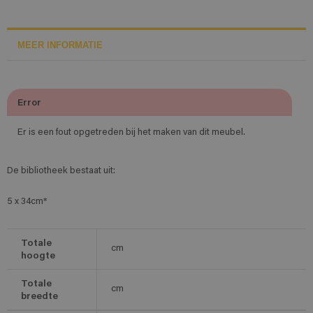
MEER INFORMATIE
Error
Er is een fout opgetreden bij het maken van dit meubel.
De bibliotheek bestaat uit:
5 x 34cm*
Totale
cm
hoogte
Totale
cm
breedte