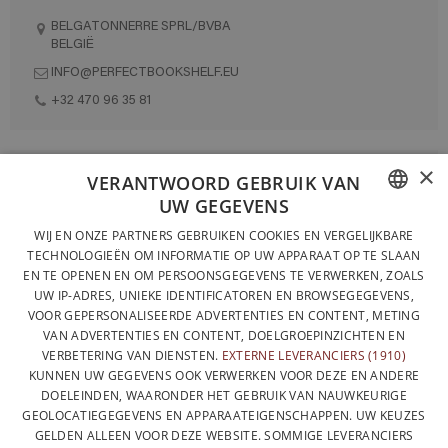
BELGATONNERRE SPRL/BVBA
BELGIË
INFO@PERFECTBOOKSHELF.EU
+32 470 96 35 81
×
VOLLEDIG ONTWORPEN EN GEPRODUCEERD IN BELGIË
VERANTWOORD GEBRUIK VAN
UW GEGEVENS
CONTACTEER ONS
FRENCH
WIJ EN ONZE PARTNERS GEBRUIKEN COOKIES EN VERGELIJKBARE
PRIVACYBELEID
TECHNOLOGIEËN OM INFORMATIE OP UW APPARAAT OP TE SLAAN
DUTCH
EN TE OPENEN EN OM PERSOONSGEGEVENS TE VERWERKEN, ZOALS
ALGEMENE VERKOOPVOORWAARDEN
UW IP-ADRES, UNIEKE IDENTIFICATOREN EN BROWSEGEGEVENS,
ENGLISH
SITEMAP
VOOR GEPERSONALISEERDE ADVERTENTIES EN CONTENT, METING
VAN ADVERTENTIES EN CONTENT, DOELGROEPINZICHTEN EN
VERBETERING VAN DIENSTEN.
EXTERNE LEVERANCIERS (1910)
KUNNEN UW GEGEVENS OOK VERWERKEN VOOR DEZE EN ANDERE
DOELEINDEN, WAARONDER HET GEBRUIK VAN NAUWKEURIGE
GEOLOCATIEGEGEVENS EN APPARAATEIGENSCHAPPEN. UW KEUZES
GELDEN ALLEEN VOOR DEZE WEBSITE. SOMMIGE LEVERANCIERS