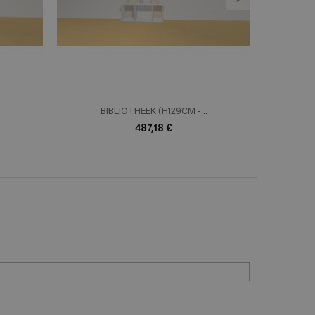
BIBLIOTHEEK (H129CM -...
B
487,18 €