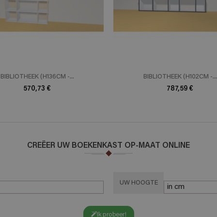
BIBLIOTHEEK (H136CM -...
BIBLIOTHEEK (H102CM -...
570,73 €
787,59 €
CREËER UW BOEKENKAST OP-MAAT ONLINE
UW HOOGTE
Ik probeer!