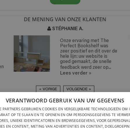
DE MENING VAN ONZE KLANTEN
ANIE A.
PHILIPPE F.
ze ervaring met The
Wij zijn z
rfect Bookshelf was
de erg ee
er positief en dit over de
monteren
le lijn: uw website is
hebben ev
ed gemaakt, de snelle
de beste p
edback werd zeer op...
onderdelen
es verder
Lees ver
»
« VORIGE
VOLGENDE »
VERANTWOORD GEBRUIK VAN UW GEGEVENS
LEVERING OVERAL IN
SNELLE MONTAGE &
ZE PARTNERS GEBRUIKEN COOKIES EN VERGELIJKBARE TECHNOLOGIEËN OM 
LEVERING OVERAL IN
ZONDER GEREEDSCHAP
ARAAT OP TE SLAAN EN TE OPENEN EN OM PERSOONSGEGEVENS TE VERWER
BINNEN TWEE WEKE
DRES, UNIEKE IDENTIFICATOREN EN BROWSEGEGEVENS, VOOR GEPERSONA
VOLLEDIG ONTWORPEN EN 
BELGATONNERRE SPRL/BVBA
IES EN CONTENT, METING VAN ADVERTENTIES EN CONTENT, DOELGROEPIN
BELGIË