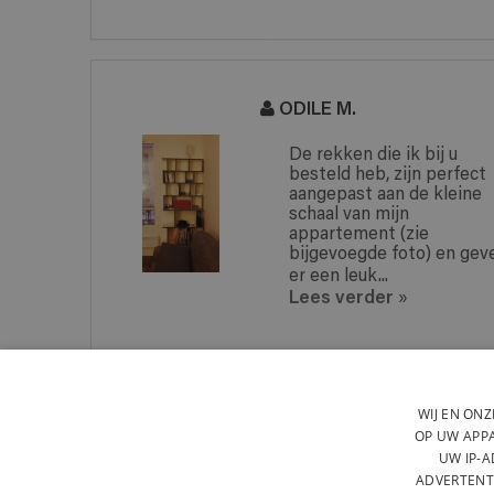
ODILE M.
STÉPH
De rekken die ik bij u
On
besteld heb, zijn perfect
Pe
aangepast aan de kleine
ze
schaal van mijn
he
appartement (zie
go
bijgevoegde foto) en geven
fe
Le
er een leuk...
Lees verder
»
IDEAAL VOOR ALLE
WIJ EN ON
SOORTEN BOEKEN
OP UW APP
UW IP-A
ADVERTENT