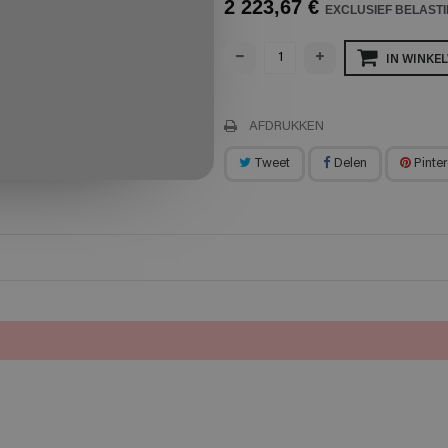
2 223,67 €
EXCLUSIEF BELAST
IN WINKE
AFDRUKKEN
Tweet
Delen
Pinter