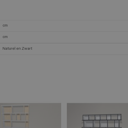
cm
cm
Naturel en Zwart
ADD TO CART
ADD TO 
n savoir plus
En savoir plus