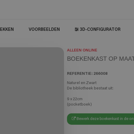
EKKEN
VOORBEELDEN
3D-CONFIGURATOR
ALLEEN ONLINE
BOEKENKAST OP MAAT 
REFERENTIE:
266008
Naturel en Zwart
De bibliotheek bestaat uit:
9 x 22cm
(pocketboek)
Bewerk deze boekenkast in de onl