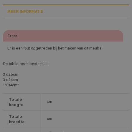
MEER INFORMATIE
Error
Er is een fout opgetreden bij het maken van dit meubel.
De bibliotheek bestaat uit:
3 x 25cm
3 x 34cm
1 x 34cm*
Totale
cm
hoogte
Totale
cm
breedte