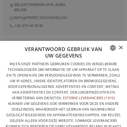
BELGATONNERRE SPRL/BVBA
BELGIË
INFO@PERFECTBOOKSHELF.EU
+32 470 96 35 81
×
VOLLEDIG ONTWORPEN EN GEPRODUCEERD IN BELGIË
VERANTWOORD GEBRUIK VAN
UW GEGEVENS
CONTACTEER ONS
FRENCH
WIJ EN ONZE PARTNERS GEBRUIKEN COOKIES EN VERGELIJKBARE
PRIVACYBELEID
TECHNOLOGIEËN OM INFORMATIE OP UW APPARAAT OP TE SLAAN
DUTCH
EN TE OPENEN EN OM PERSOONSGEGEVENS TE VERWERKEN, ZOALS
ALGEMENE VERKOOPVOORWAARDEN
UW IP-ADRES, UNIEKE IDENTIFICATOREN EN BROWSEGEGEVENS,
ENGLISH
SITEMAP
VOOR GEPERSONALISEERDE ADVERTENTIES EN CONTENT, METING
VAN ADVERTENTIES EN CONTENT, DOELGROEPINZICHTEN EN
VERBETERING VAN DIENSTEN.
EXTERNE LEVERANCIERS (1910)
KUNNEN UW GEGEVENS OOK VERWERKEN VOOR DEZE EN ANDERE
DOELEINDEN, WAARONDER HET GEBRUIK VAN NAUWKEURIGE
GEOLOCATIEGEGEVENS EN APPARAATEIGENSCHAPPEN. UW KEUZES
GELDEN ALLEEN VOOR DEZE WEBSITE. SOMMIGE LEVERANCIERS
KUNNEN ZICH BEROEPEN OP GERECHTVAARDIGD BELANG IN PLAATS