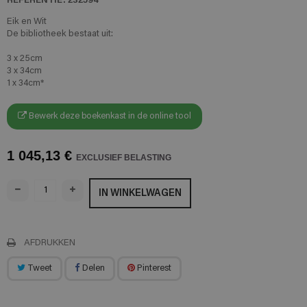
Eik en Wit
De bibliotheek bestaat uit:
3 x 25cm
3 x 34cm
1 x 34cm*
Bewerk deze boekenkast in de online tool
1 045,13 €
EXCLUSIEF BELASTING
IN WINKELWAGEN
AFDRUKKEN
Tweet
Delen
Pinterest