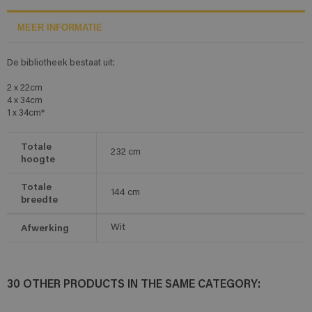
MEER INFORMATIE
De bibliotheek bestaat uit:
2 x 22cm
4 x 34cm
1 x 34cm*
Totale
232
cm
hoogte
Totale
144
cm
breedte
Afwerking
Wit
30 OTHER PRODUCTS IN THE SAME CATEGORY: