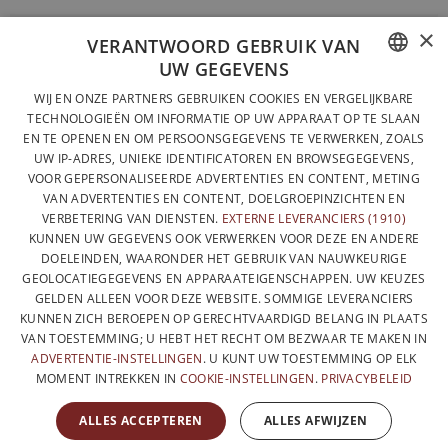
×
VOLLEDIG ONTWORPEN EN GEPRODUCEERD IN BELGIË
VERANTWOORD GEBRUIK VAN
UW GEGEVENS
CONTACTEER ONS
FRENCH
WIJ EN ONZE PARTNERS GEBRUIKEN COOKIES EN VERGELIJKBARE
PRIVACYBELEID
TECHNOLOGIEËN OM INFORMATIE OP UW APPARAAT OP TE SLAAN
DUTCH
EN TE OPENEN EN OM PERSOONSGEGEVENS TE VERWERKEN, ZOALS
ALGEMENE VERKOOPVOORWAARDEN
UW IP-ADRES, UNIEKE IDENTIFICATOREN EN BROWSEGEGEVENS,
ENGLISH
SITEMAP
VOOR GEPERSONALISEERDE ADVERTENTIES EN CONTENT, METING
VAN ADVERTENTIES EN CONTENT, DOELGROEPINZICHTEN EN
VERBETERING VAN DIENSTEN.
EXTERNE LEVERANCIERS (1910)
KUNNEN UW GEGEVENS OOK VERWERKEN VOOR DEZE EN ANDERE
DOELEINDEN, WAARONDER HET GEBRUIK VAN NAUWKEURIGE
GEOLOCATIEGEGEVENS EN APPARAATEIGENSCHAPPEN. UW KEUZES
GELDEN ALLEEN VOOR DEZE WEBSITE. SOMMIGE LEVERANCIERS
KUNNEN ZICH BEROEPEN OP GERECHTVAARDIGD BELANG IN PLAATS
VAN TOESTEMMING; U HEBT HET RECHT OM BEZWAAR TE MAKEN IN
ADVERTENTIE-INSTELLINGEN
. U KUNT UW TOESTEMMING OP ELK
MOMENT INTREKKEN IN
COOKIE-INSTELLINGEN
.
PRIVACYBELEID
MET DE STEUN VAN
ALLES ACCEPTEREN
ALLES AFWIJZEN