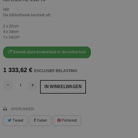
Wit
De bibliotheek bestaat uit:
2 x 22cm
4 x 34cm
1 x 34cm*
Bewerk deze boekenkast in de online tool
1 333,62 €
EXCLUSIEF BELASTING
IN WINKELWAGEN
AFDRUKKEN
Tweet
Delen
Pinterest