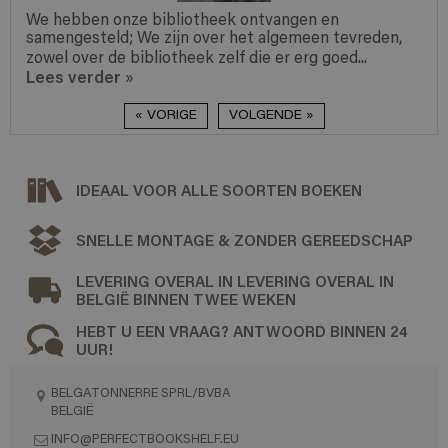
ebben onze bibliotheek ontvangen en
Zeer m
ngesteld; We zijn over het algemeen tevreden,
onversl
l over de bibliotheek zelf die er erg goed...
mij zee
s verder
Lees v
»
« VORIGE
VOLGENDE »
IDEAAL VOOR ALLE SOORTEN BOEKEN
SNELLE MONTAGE & ZONDER GEREEDSCHAP
LEVERING OVERAL IN LEVERING OVERAL IN
BELGIË BINNEN TWEE WEKEN
HEBT U EEN VRAAG? ANTWOORD BINNEN 24
UUR!
BELGATONNERRE SPRL/BVBA
BELGIË
INFO@PERFECTBOOKSHELF.EU