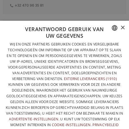
+32 470 96 35 81
×
VOLLEDIG ONTWORPEN EN GEPRODUCEERD IN BELGIË
VERANTWOORD GEBRUIK VAN
UW GEGEVENS
CONTACTEER ONS
FRENCH
WIJ EN ONZE PARTNERS GEBRUIKEN COOKIES EN VERGELIJKBARE
PRIVACYBELEID
TECHNOLOGIEËN OM INFORMATIE OP UW APPARAAT OP TE SLAAN
DUTCH
EN TE OPENEN EN OM PERSOONSGEGEVENS TE VERWERKEN, ZOALS
ALGEMENE VERKOOPVOORWAARDEN
UW IP-ADRES, UNIEKE IDENTIFICATOREN EN BROWSEGEGEVENS,
ENGLISH
SITEMAP
VOOR GEPERSONALISEERDE ADVERTENTIES EN CONTENT, METING
VAN ADVERTENTIES EN CONTENT, DOELGROEPINZICHTEN EN
VERBETERING VAN DIENSTEN.
EXTERNE LEVERANCIERS (1910)
KUNNEN UW GEGEVENS OOK VERWERKEN VOOR DEZE EN ANDERE
DOELEINDEN, WAARONDER HET GEBRUIK VAN NAUWKEURIGE
GEOLOCATIEGEGEVENS EN APPARAATEIGENSCHAPPEN. UW KEUZES
GELDEN ALLEEN VOOR DEZE WEBSITE. SOMMIGE LEVERANCIERS
KUNNEN ZICH BEROEPEN OP GERECHTVAARDIGD BELANG IN PLAATS
VAN TOESTEMMING; U HEBT HET RECHT OM BEZWAAR TE MAKEN IN
ADVERTENTIE-INSTELLINGEN
. U KUNT UW TOESTEMMING OP ELK
MOMENT INTREKKEN IN
COOKIE-INSTELLINGEN
.
PRIVACYBELEID