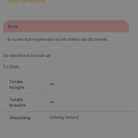
MEER INFORMATIE
Error
Er is een fout opgetreden bij het maken van dit meubel.
De bibliotheek bestaat uit:
3 x 25cm
Totale
cm
hoogte
Totale
cm
breedte
Afwerking
Volledig Naturel