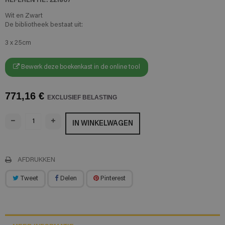
Wit en Zwart
De bibliotheek bestaat uit:
3 x 25cm
Bewerk deze boekenkast in de online tool
771,16 €
EXCLUSIEF BELASTING
IN WINKELWAGEN
AFDRUKKEN
Tweet
Delen
Pinterest