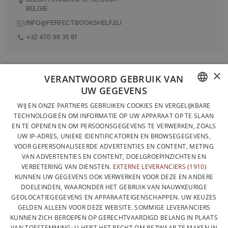
BELGIË
INFO@PERFECTBOOKSHELF.EU
+32 470 96 35 81
×
VOLLEDIG ONTWORPEN EN GEPRODUCEERD IN BELGIË
VERANTWOORD GEBRUIK VAN
UW GEGEVENS
CONTACTEER ONS
FRENCH
WIJ EN ONZE PARTNERS GEBRUIKEN COOKIES EN VERGELIJKBARE
PRIVACYBELEID
TECHNOLOGIEËN OM INFORMATIE OP UW APPARAAT OP TE SLAAN
DUTCH
EN TE OPENEN EN OM PERSOONSGEGEVENS TE VERWERKEN, ZOALS
ALGEMENE VERKOOPVOORWAARDEN
UW IP-ADRES, UNIEKE IDENTIFICATOREN EN BROWSEGEGEVENS,
ENGLISH
SITEMAP
VOOR GEPERSONALISEERDE ADVERTENTIES EN CONTENT, METING
VAN ADVERTENTIES EN CONTENT, DOELGROEPINZICHTEN EN
VERBETERING VAN DIENSTEN.
EXTERNE LEVERANCIERS (1910)
KUNNEN UW GEGEVENS OOK VERWERKEN VOOR DEZE EN ANDERE
DOELEINDEN, WAARONDER HET GEBRUIK VAN NAUWKEURIGE
GEOLOCATIEGEGEVENS EN APPARAATEIGENSCHAPPEN. UW KEUZES
GELDEN ALLEEN VOOR DEZE WEBSITE. SOMMIGE LEVERANCIERS
KUNNEN ZICH BEROEPEN OP GERECHTVAARDIGD BELANG IN PLAATS
VAN TOESTEMMING; U HEBT HET RECHT OM BEZWAAR TE MAKEN IN