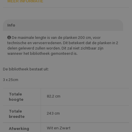
MEER INFORMATIE
Info
De maximale lengte is van de planken 200 cm, voor
technische en vervoerredenen. Dit betekent dat de planken in 2
delen geleverd zullen worden. Dit zal niet zichtbaar zijn
wanneer het bibliotheek gemonteerd is.
De bibliotheek bestaat uit:
3 x 25cm
Totale
82.2
cm
hoogte
Totale
243
cm
breedte
Afwerking
Wit en Zwart